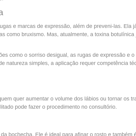
a
ugas e marcas de expressão, além de preveni-las. Ela já 
s como bruxismo. Mas, atualmente, a toxina botulínica j
ões como o sorriso desigual, as rugas de expressão e o
 natureza simples, a aplicação requer competência técn
uem quer aumentar o volume dos lábios ou tornar os tr
bilitado pode fazer o procedimento no consultório.
o da bochecha. Ele é ideal para afinar o rosto e també