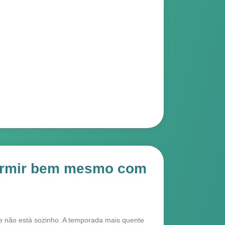
ormir bem mesmo com
e não está sozinho. A temporada mais quente