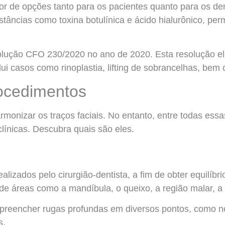
r de opções tanto para os pacientes quanto para os dent
tâncias como toxina botulínica e ácido hialurônico, per
olução CFO 230/2020 no ano de 2020. Esta resolução ele
lui casos como rinoplastia, lifting de sobrancelhas, bem c
rocedimentos
monizar os traços faciais. No entanto, entre todas essa
línicas. Descubra quais são eles.
zados pelo cirurgião-dentista, a fim de obter equilíbrio 
 de áreas como a mandíbula, o queixo, a região malar, a
ra preencher rugas profundas em diversos pontos, como 
s.